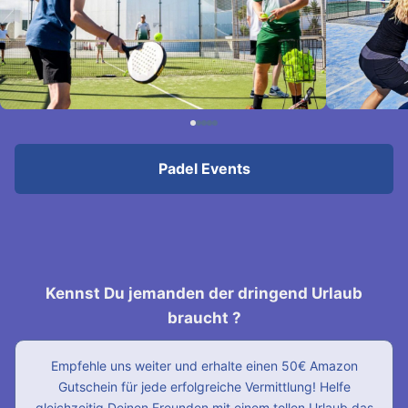
Padel Events
Kennst Du jemanden der dringend Urlaub
braucht ?
Empfehle uns weiter und erhalte einen 50€ Amazon
Gutschein für jede erfolgreiche Vermittlung! Helfe
gleichzeitig Deinen Freunden mit einem tollen Urlaub das