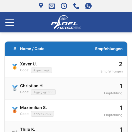
Zum
Inhalt
springen
#
Name / Code
Empfehlungen
2
Xaver U.
Code:
4zpeccugk
Empfehlungen
1
Christian H.
Code:
1qgrgxg13hr
Empfehlung
1
Maximilian S.
Code:
orr24x14ux
Empfehlung
1
Thilo K.