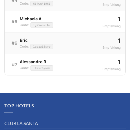
#4
Code:
664wej1966
Empfehlung
1
Michaela A.
#5
Code:
1g75abvr6i
Empfehlung
1
Eric
#6
Code:
1qpzai9sro
Empfehlung
1
Alessandro R.
#7
Code:
1fevr6yw4z
Empfehlung
TOP HOTELS
CLUB LA SANTA